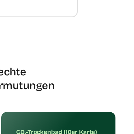
echte
Vermutungen
CO₂-Trockenbad (10er Karte)