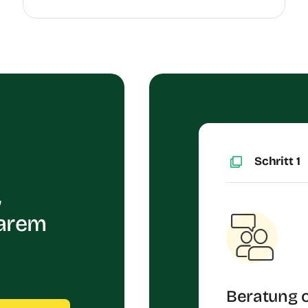
Schritt 1
,
larem
Beratung o