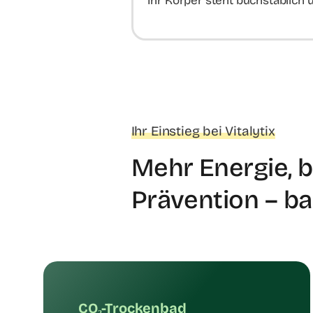
Ihr Körper steht buchstäblich
​​Ihr Einstieg bei Vitalytix
Mehr Energie, 
Prävention – b
CO₂-Trockenbad