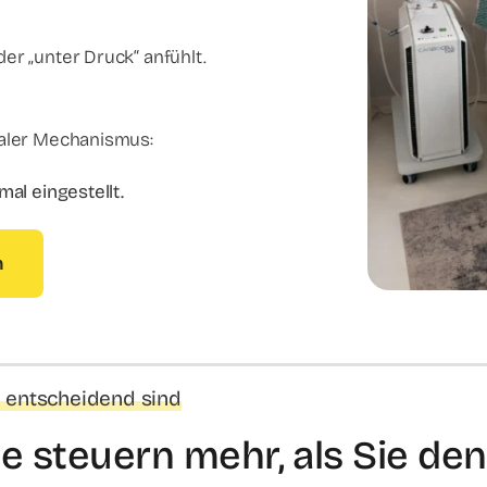
er „unter Druck“ anfühlt.
raler Mechanismus:
mal eingestellt.
n
 entscheidend sind
ße steuern mehr, als Sie de