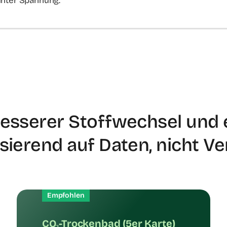
 unter Spannung.
besserer Stoffwechsel und 
asierend auf Daten, nicht 
Empfohlen
CO₂-Trockenbad (5er Karte)